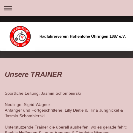
Radfahrerverein Hohenlohe Öhringen 1887 e.V.
Unsere TRAINER
Sportliche Leitung: Jasmin Schombierski
Neulinge: Sigrid Wagner
Anfänger und Fortgeschrittene: Lilly Dietle & Tina Jungnickel &
Jasmin Schombierski
Unterstützende Trainer die überall aushelfen, wo es gerade fehlt:
Sophie Hoffmann & Laura Hamann & Charlotte Wagner